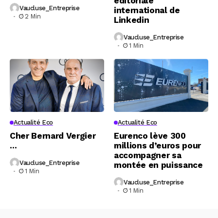
éditoriale
Vaucluse_Entreprise
international de
2 Min
Linkedin
Vaucluse_Entreprise
1 Min
Actualité Eco
Actualité Eco
Cher Bernard Vergier
Eurenco lève 300
…
millions d’euros pour
accompagner sa
Vaucluse_Entreprise
montée en puissance
1 Min
Vaucluse_Entreprise
1 Min