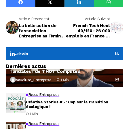
Article Précédent
Article Suivant
La belle action de
French Tech Next
l’association
40/120 : 26 000
Entreprise au Féminin
emplois en France et
en faveur de
8,85 Milliards d’euros
l’Institut du Cancer
de CA cumulés
Sainte-Catherine à
LinkedIn
8k
Avignon
Focus Entreprises
Dernières actus
À la rencontre de Christophe Coeffier, dirigeant
fondateur de THOT Computed
Vaucluse_Entreprise
1 Min
Focus Entreprises
Créativa Stories #5 : Cap sur la transition
écologique !
1 Min
Focus Entreprises