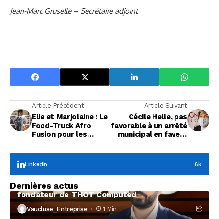
Jean-Marc Gruselle – Secrétaire adjoint
Article Précédent
Article Suivant
Elie et Marjolaine : Le
Cécile Helle, pas
Food-Truck Afro
favorable à un arrêté
Fusion pour les
municipal en faveur
gourmands
de la réouverture des
commerces
LinkedIn
8k
Focus Entreprises
Dernières actus
À la rencontre de Christophe Coeffier, dirigeant
fondateur de THOT Computed
Vaucluse_Entreprise
1 Min