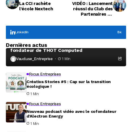
La CCI rachète
VIDÉO : Lancement
l'école Nextech
réussi du Club des
Partenaires du
tournoi “Le Pont des
Générations”
LinkedIn
8k
Focus Entreprises
Dernières actus
À la rencontre de Christophe Coeffier, dirigeant
fondateur de THOT Computed
Vaucluse_Entreprise
1 Min
Focus Entreprises
Créativa Stories #5 : Cap sur la transition
écologique !
1 Min
Focus Entreprises
Nouveau podcast vidéo avec le cofondateur
d’Alectron Energy
1 Min