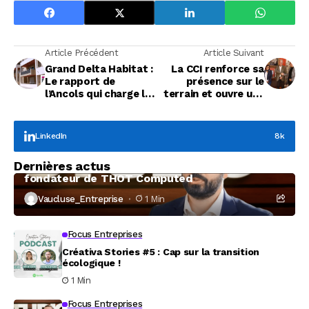
Article Précédent
Article Suivant
Grand Delta Habitat :
La CCI renforce sa
Le rapport de
présence sur le
l’Ancols qui charge le
terrain et ouvre une
bailleur Vauclusien
permanence à
Valréas
LinkedIn
8k
Focus Entreprises
Dernières actus
À la rencontre de Christophe Coeffier, dirigeant
fondateur de THOT Computed
Vaucluse_Entreprise
1 Min
Focus Entreprises
Créativa Stories #5 : Cap sur la transition
écologique !
1 Min
Focus Entreprises