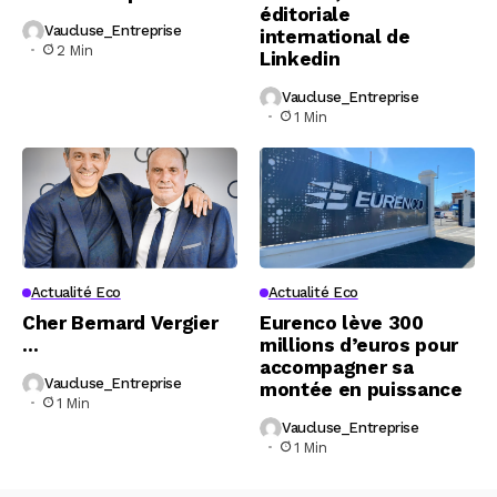
éditoriale
Vaucluse_Entreprise
international de
2 Min
Linkedin
Vaucluse_Entreprise
1 Min
Actualité Eco
Actualité Eco
Cher Bernard Vergier
Eurenco lève 300
…
millions d’euros pour
accompagner sa
Vaucluse_Entreprise
montée en puissance
1 Min
Vaucluse_Entreprise
1 Min