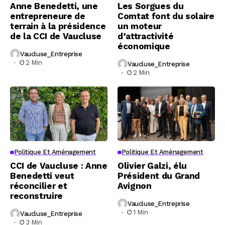
Anne Benedetti, une
Les Sorgues du
entrepreneure de
Comtat font du solaire
terrain à la présidence
un moteur
de la CCI de Vaucluse
d’attractivité
économique
Vaucluse_Entreprise
2 Min
Vaucluse_Entreprise
2 Min
Politique Et Aménagement
Politique Et Aménagement
CCI de Vaucluse : Anne
Olivier Galzi, élu
Benedetti veut
Président du Grand
réconcilier et
Avignon
reconstruire
Vaucluse_Entreprise
1 Min
Vaucluse_Entreprise
3 Min