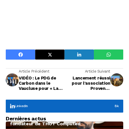
Article Précédent
Article Suivant
VIDÉO : Le PDG de
Lancement réussi
Carbon dans le
pour l’association
Vaucluse pour « La
Provence
Grande Conférence »
EcoTransition
LinkedIn
8k
Focus Entreprises
Dernières actus
À la rencontre de Christophe Coeffier, dirigeant
fondateur de THOT Computed