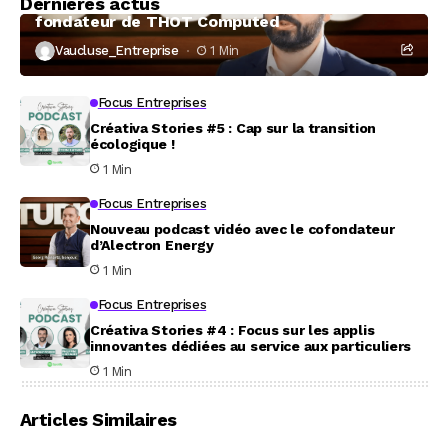
Dernières actus
À la rencontre de Christophe Coeffier, dirigeant
fondateur de THOT Computed
Vaucluse_Entreprise
1 Min
Focus Entreprises
Créativa Stories #5 : Cap sur la transition
écologique !
1 Min
Focus Entreprises
Nouveau podcast vidéo avec le cofondateur
d’Alectron Energy
1 Min
Focus Entreprises
Créativa Stories #4 : Focus sur les applis
innovantes dédiées au service aux particuliers
1 Min
Articles Similaires