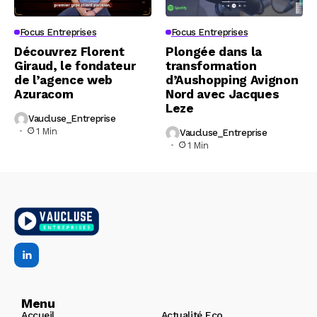
Focus Entreprises
Focus Entreprises
Découvrez Florent
Plongée dans la
Giraud, le fondateur
transformation
de l’agence web
d’Aushopping Avignon
Azuracom
Nord avec Jacques
Leze
Vaucluse_Entreprise
1 Min
Vaucluse_Entreprise
1 Min
Menu
Accueil
Actualité Eco