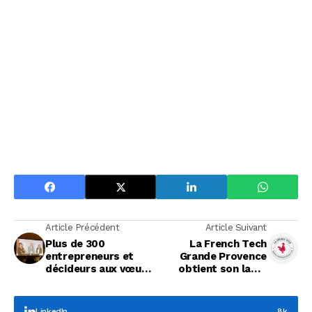
Article Précédent
Article Suivant
Plus de 300
La French Tech
entrepreneurs et
Grande Provence
décideurs aux vœux
obtient son label
du monde
pour 3 nouvelles
économique
années
LinkedIn
8k