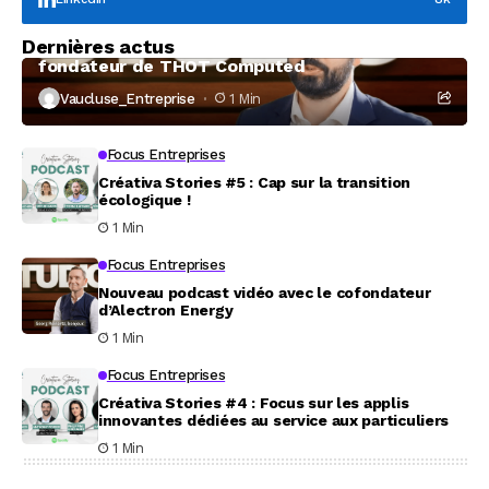
Focus Entreprises
Dernières actus
À la rencontre de Christophe Coeffier, dirigeant
fondateur de THOT Computed
Vaucluse_Entreprise
1 Min
Focus Entreprises
Créativa Stories #5 : Cap sur la transition
écologique !
1 Min
Focus Entreprises
Nouveau podcast vidéo avec le cofondateur
d’Alectron Energy
1 Min
Focus Entreprises
Créativa Stories #4 : Focus sur les applis
innovantes dédiées au service aux particuliers
1 Min