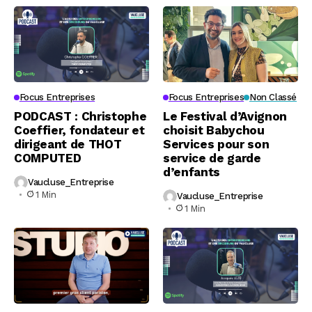
Focus Entreprises
Focus Entreprises
Non Classé
PODCAST : Christophe
Le Festival d’Avignon
Coeffier, fondateur et
choisit Babychou
dirigeant de THOT
Services pour son
COMPUTED
service de garde
d’enfants
Vaucluse_Entreprise
1 Min
Vaucluse_Entreprise
1 Min