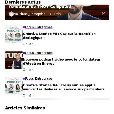
Dernières actus
À la rencontre de Christophe Coeffier, dirigeant
fondateur de THOT Computed
Vaucluse_Entreprise
1 Min
Focus Entreprises
Créativa Stories #5 : Cap sur la transition
écologique !
1 Min
Focus Entreprises
Nouveau podcast vidéo avec le cofondateur
d’Alectron Energy
1 Min
Focus Entreprises
Créativa Stories #4 : Focus sur les applis
innovantes dédiées au service aux particuliers
1 Min
Articles Similaires