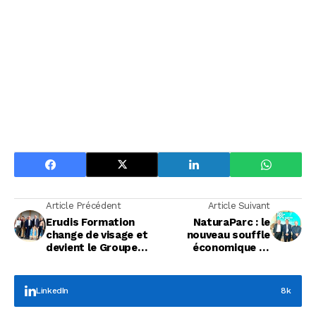
Article Précédent
Article Suivant
Erudis Formation
NaturaParc : le
change de visage et
nouveau souffle
devient le Groupe
économique et
Belmont
écologique du Grand
Avignon
LinkedIn
8k
Focus Entreprises