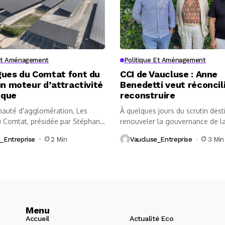
 Et Aménagement
Politique Et Aménagement
gues du Comtat font du
CCI de Vaucluse : Anne
un moteur d’attractivité
Benedetti veut réconcil
ique
reconstruire
uté d'agglomération, Les
À quelques jours du scrutin dest
 Comtat, présidée par Stéphane
renouveler la gouvernance de la
chit une...
_Entreprise
2 Min
Vaucluse_Entreprise
3 Min
Menu
Accueil
Actualité Eco