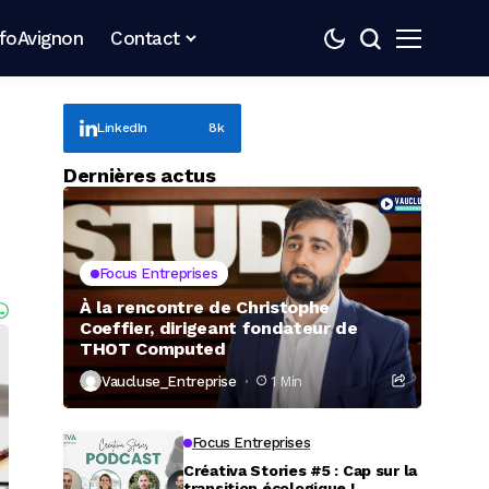
nfoAvignon
Contact
LinkedIn
8k
Dernières actus
Focus Entreprises
À la rencontre de Christophe
Coeffier, dirigeant fondateur de
THOT Computed
Vaucluse_Entreprise
1 Min
Focus Entreprises
Créativa Stories #5 : Cap sur la
transition écologique !