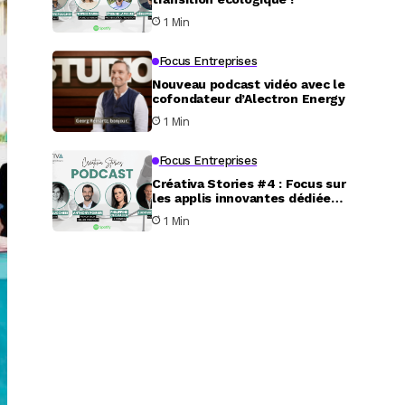
1 Min
Focus Entreprises
Nouveau podcast vidéo avec le
cofondateur d’Alectron Energy
1 Min
Focus Entreprises
Créativa Stories #4 : Focus sur
les applis innovantes dédiées
au service aux particuliers
1 Min