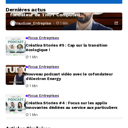
Focus Entreprises
Dernières actus
À la rencontre de Christophe Coeffier, dirigeant
fondateur de THOT Computed
Vaucluse_Entreprise
1 Min
Focus Entreprises
Créativa Stories #5 : Cap sur la transition
écologique !
1 Min
Focus Entreprises
Nouveau podcast vidéo avec le cofondateur
d’Alectron Energy
1 Min
Focus Entreprises
Créativa Stories #4 : Focus sur les applis
innovantes dédiées au service aux particuliers
1 Min