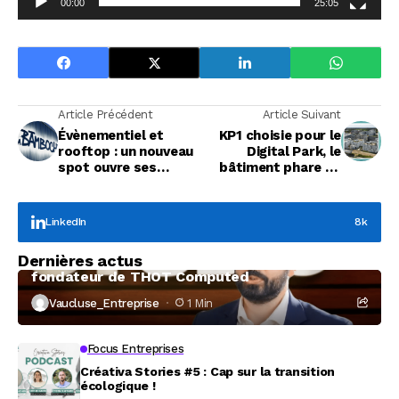
00:00
25:05
Article Précédent
Article Suivant
Évènementiel et
KP1 choisie pour le
rooftop : un nouveau
Digital Park, le
spot ouvre ses
bâtiment phare de
portes en zone
l’écosystème rennais
Aushopping
LinkedIn
8k
Focus Entreprises
Dernières actus
À la rencontre de Christophe Coeffier, dirigeant
fondateur de THOT Computed
Vaucluse_Entreprise
1 Min
Focus Entreprises
Créativa Stories #5 : Cap sur la transition
écologique !