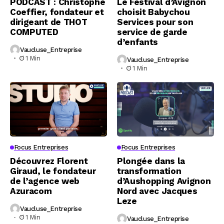
PODCAST : Christophe
Le Festival d’Avignon
Coeffier, fondateur et
choisit Babychou
dirigeant de THOT
Services pour son
COMPUTED
service de garde
d’enfants
Vaucluse_Entreprise
1 Min
Vaucluse_Entreprise
1 Min
Focus Entreprises
Focus Entreprises
Découvrez Florent
Plongée dans la
Giraud, le fondateur
transformation
de l’agence web
d’Aushopping Avignon
Azuracom
Nord avec Jacques
Leze
Vaucluse_Entreprise
1 Min
Vaucluse_Entreprise