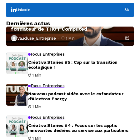
LinkedIn
8k
Focus Entreprises
Dernières actus
À la rencontre de Christophe Coeffier, dirigeant
fondateur de THOT Computed
Vaucluse_Entreprise
1 Min
Focus Entreprises
Créativa Stories #5 : Cap sur la transition
écologique !
1 Min
Focus Entreprises
Nouveau podcast vidéo avec le cofondateur
d’Alectron Energy
1 Min
Focus Entreprises
Créativa Stories #4 : Focus sur les applis
innovantes dédiées au service aux particuliers
1 Min