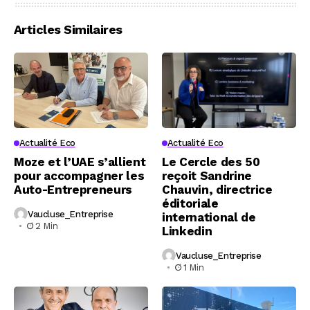
Articles Similaires
Actualité Eco
Actualité Eco
Moze et l’UAE s’allient
Le Cercle des 50
pour accompagner les
reçoit Sandrine
Auto-Entrepreneurs
Chauvin, directrice
éditoriale
Vaucluse_Entreprise
international de
2 Min
Linkedin
Vaucluse_Entreprise
1 Min