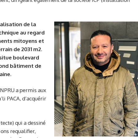
alisation de la
echnique au regard
iments mitoyens et
rrain de 2031 m2.
situe boulevard
econd bâtiment de
aine.
e NPRU a permis aux
n’li PACA, d’acquérir
tecte) qui a dessiné
ons requalifier,