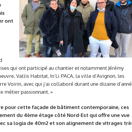
e
is
er ont
d
rises qui ont participé au chantier et notamment Jérémy
uvre, Vallis Habitat, In’Li PACA, la ville d’Avignon, les
rre Voirin, avec qui j’ai collaboré durant une dizaine d’ann
ce métier passionnant. »
ère pour cette façade de bâtiment contemporaine, ces
tement du 4ème étage côté Nord-Est qui offre une vue
vec sa logia de 40m2 et son alignement de vitrages trè