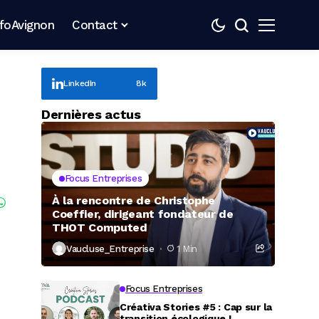
nfoAvignon
Contact
LinkedIn
8k
Dernières actus
Focus Entreprises
À la rencontre de Christophe
Coeffier, dirigeant fondateur de
THOT Computed
Vaucluse_Entreprise
1 Min
Focus Entreprises
Créativa Stories #5 : Cap sur la
transition écologique !