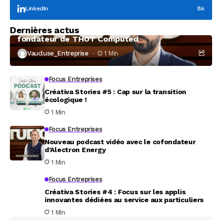
LinkedIn
8k
Focus Entreprises
Dernières actus
À la rencontre de Christophe Coeffier, dirigeant
fondateur de THOT Computed
Vaucluse_Entreprise
1 Min
Focus Entreprises
Créativa Stories #5 : Cap sur la transition
écologique !
1 Min
Focus Entreprises
Nouveau podcast vidéo avec le cofondateur
d’Alectron Energy
1 Min
Focus Entreprises
Créativa Stories #4 : Focus sur les applis
innovantes dédiées au service aux particuliers
1 Min