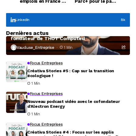
emplois en France et
Parc+ pour le parc
8,85 Milliards d’euros
d'activités Piol à
de CA cumulés
Mazan
LinkedIn
8k
Focus Entreprises
Dernières actus
À la rencontre de Christophe Coeffier, dirigeant
fondateur de THOT Computed
Vaucluse_Entreprise
1 Min
Focus Entreprises
Créativa Stories #5 : Cap sur la transition
écologique !
1 Min
Focus Entreprises
Nouveau podcast vidéo avec le cofondateur
d’Alectron Energy
1 Min
Focus Entreprises
Créativa Stories #4 : Focus sur les applis