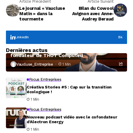
Article Précédent
Article Suivant
Le journal « Vaucluse
Bilan du Cowool
Matin » dans la
Avignon avec Anne-
tourmente
Audrey Beraud
LinkedIn
8k
Focus Entreprises
Dernières actus
À la rencontre de Christophe Coeffier, dirigeant
fondateur de THOT Computed
Vaucluse_Entreprise
1 Min
Focus Entreprises
Créativa Stories #5 : Cap sur la transition
écologique !
1 Min
Focus Entreprises
Nouveau podcast vidéo avec le cofondateur
d’Alectron Energy
1 Min