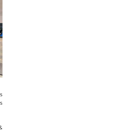
s
ts
&