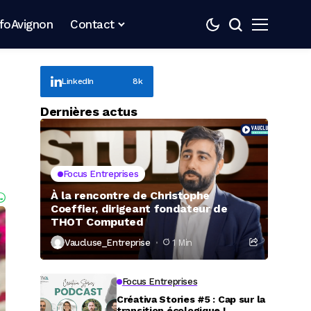
nfoAvignon
Contact
LinkedIn
8k
Dernières actus
Focus Entreprises
À la rencontre de Christophe
Coeffier, dirigeant fondateur de
THOT Computed
Vaucluse_Entreprise
1 Min
Focus Entreprises
Créativa Stories #5 : Cap sur la
transition écologique !