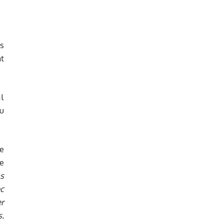
s
t
l
u
e
e
ns
c
r
.