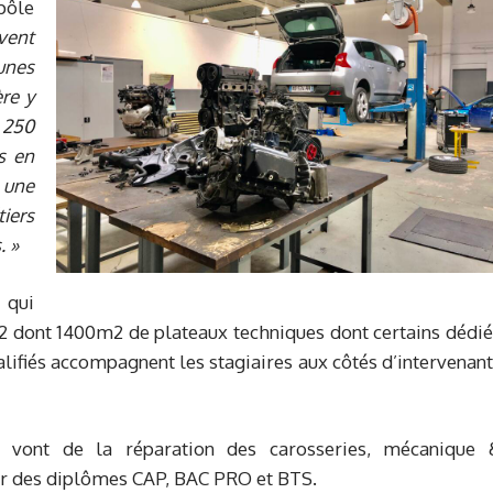
pôle
vent
unes
ère y
 250
s en
 une
iers
. »
 qui
2 dont 1400m2 de plateaux techniques dont certains dédié
lifiés accompagnent les stagiaires aux côtés d’intervenan
s vont de la réparation des carosseries, mécanique 
ur des diplômes CAP, BAC PRO et BTS.