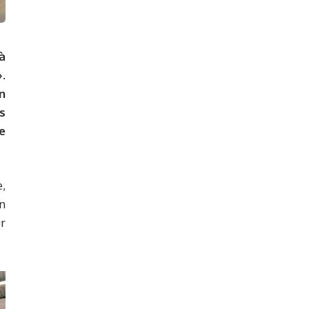
à
.
n
s
e
,
n
ur