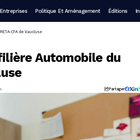
Entreprises
Politique Et Aménagement
Éditions
I
 GRETA-CFA de Vaucluse
filière Automobile du
luse
n
Partager