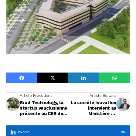
Article Précédent
Article Suivant
Brad Technology, la
La société Isovation
startup vauclusienne
intervient au
présente au CES de
Ministère de
Las Vegas
l’économie
LinkedIn
8k
Focus Entreprises