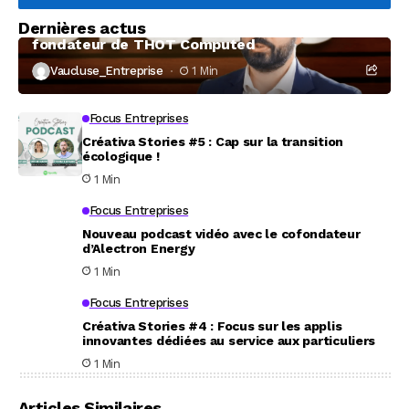
Dernières actus
À la rencontre de Christophe Coeffier, dirigeant
fondateur de THOT Computed
Vaucluse_Entreprise
1 Min
Focus Entreprises
Créativa Stories #5 : Cap sur la transition
écologique !
1 Min
Focus Entreprises
Nouveau podcast vidéo avec le cofondateur
d’Alectron Energy
1 Min
Focus Entreprises
Créativa Stories #4 : Focus sur les applis
innovantes dédiées au service aux particuliers
1 Min
Articles Similaires