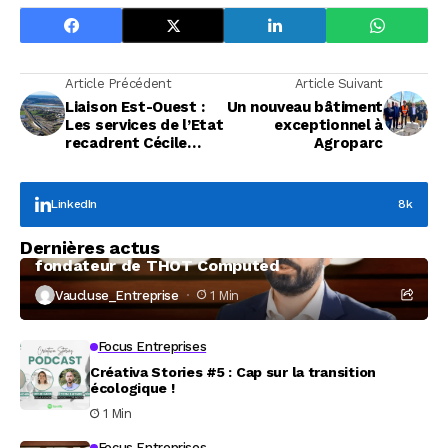
Article Précédent
Article Suivant
Liaison Est-Ouest :
Un nouveau bâtiment
Les services de l’Etat
exceptionnel à
recadrent Cécile
Agroparc
Helle et Joël Guin
LinkedIn
8k
Focus Entreprises
Dernières actus
À la rencontre de Christophe Coeffier, dirigeant
fondateur de THOT Computed
Vaucluse_Entreprise
1 Min
Focus Entreprises
Créativa Stories #5 : Cap sur la transition
écologique !
1 Min
Focus Entreprises