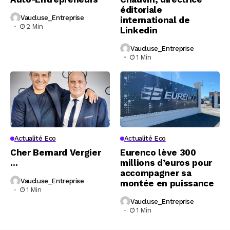
éditoriale
Vaucluse_Entreprise
international de
2 Min
Linkedin
Vaucluse_Entreprise
1 Min
Actualité Eco
Actualité Eco
Cher Bernard Vergier
Eurenco lève 300
…
millions d’euros pour
accompagner sa
Vaucluse_Entreprise
montée en puissance
1 Min
Vaucluse_Entreprise
1 Min