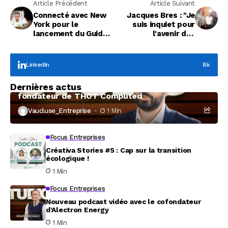
Article Précédent
Article Suivant
Connecté avec New
Jacques Bres : "Je
York pour le
suis inquiet pour
lancement du Guide
l'avenir des
des Réseaux 2017
entreprises de notre
département"
LinkedIn
8k
Focus Entreprises
Dernières actus
À la rencontre de Christophe Coeffier, dirigeant
fondateur de THOT Computed
Vaucluse_Entreprise
1 Min
Focus Entreprises
Créativa Stories #5 : Cap sur la transition
écologique !
1 Min
Focus Entreprises
Nouveau podcast vidéo avec le cofondateur
d’Alectron Energy
1 Min