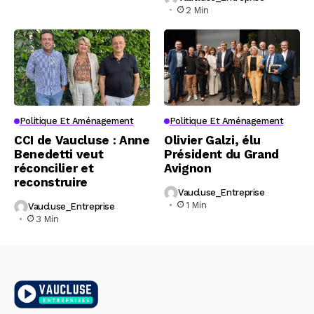
2 Min
Politique Et Aménagement
Politique Et Aménagement
CCI de Vaucluse : Anne
Olivier Galzi, élu
Benedetti veut
Président du Grand
réconcilier et
Avignon
reconstruire
Vaucluse_Entreprise
1 Min
Vaucluse_Entreprise
3 Min