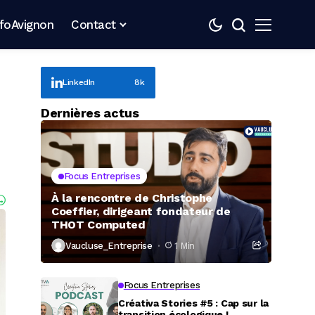
nfoAvignon
Contact
LinkedIn
8k
Dernières actus
n
Focus Entreprises
À la rencontre de Christophe
Coeffier, dirigeant fondateur de
THOT Computed
Vaucluse_Entreprise
1 Min
Focus Entreprises
Créativa Stories #5 : Cap sur la
transition écologique !