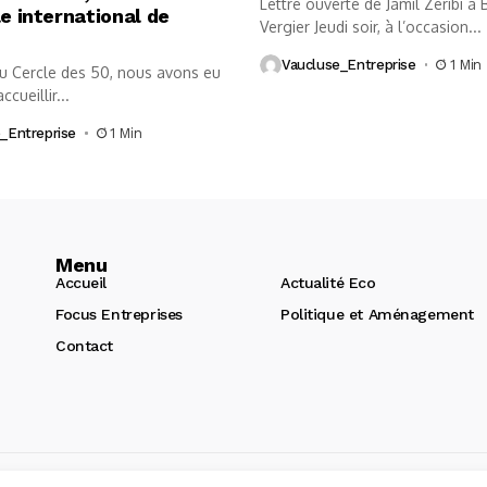
Lettre ouverte de Jamil Zéribi à
le international de
Vergier Jeudi soir, à l’occasion...
Vaucluse_Entreprise
1 Min
au Cercle des 50, nous avons eu
accueillir...
_Entreprise
1 Min
Menu
Accueil
Actualité Eco
Focus Entreprises
Politique et Aménagement
Contact
de site internet Avignon :