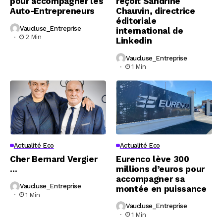
pour accompagner les
reçoit Sandrine
Auto-Entrepreneurs
Chauvin, directrice
éditoriale
Vaucluse_Entreprise
international de
2 Min
Linkedin
Vaucluse_Entreprise
1 Min
Actualité Eco
Actualité Eco
Cher Bernard Vergier
Eurenco lève 300
…
millions d’euros pour
accompagner sa
Vaucluse_Entreprise
montée en puissance
1 Min
Vaucluse_Entreprise
1 Min