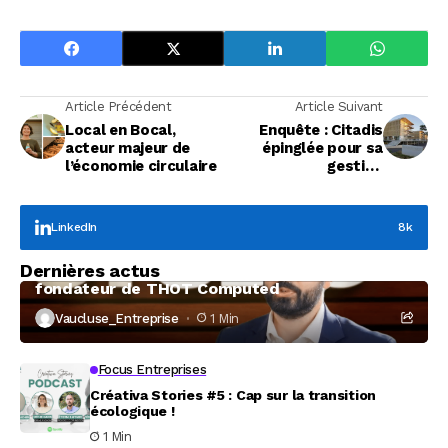
Article Précédent
Article Suivant
Local en Bocal,
Enquête : Citadis
acteur majeur de
épinglée pour sa
l’économie circulaire
gestion
catastrophique
LinkedIn
8k
Focus Entreprises
Dernières actus
À la rencontre de Christophe Coeffier, dirigeant
fondateur de THOT Computed
Vaucluse_Entreprise
1 Min
Focus Entreprises
Créativa Stories #5 : Cap sur la transition
écologique !
1 Min