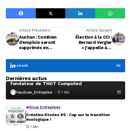
Article Précédent
Article Suivant
Auchan : Combien
Élection à la CCI :
d’emplois seront
Bernard Vergier
supprimés en
« j'appelle à la
Vaucluse ?
mobilisation et au
vote »
LinkedIn
8k
Focus Entreprises
Dernières actus
À la rencontre de Christophe Coeffier, dirigeant
fondateur de THOT Computed
Vaucluse_Entreprise
1 Min
Focus Entreprises
Créativa Stories #5 : Cap sur la transition
écologique !
1 Min