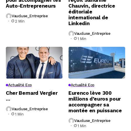
Auto-Entrepreneurs
Chauvin, directrice
éditoriale
Vaucluse_Entreprise
international de
2 Min
Linkedin
Vaucluse_Entreprise
1 Min
Actualité Eco
Actualité Eco
Cher Bernard Vergier
Eurenco lève 300
…
millions d’euros pour
accompagner sa
Vaucluse_Entreprise
montée en puissance
1 Min
Vaucluse_Entreprise
1 Min