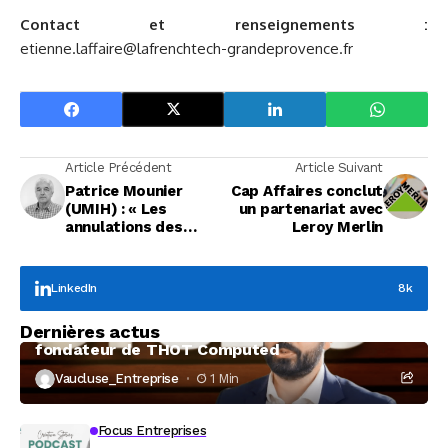
Contact et renseignements :
etienne.laffaire@lafrenchtech-grandeprovence.fr
Article Précédent
Article Suivant
Patrice Mounier
Cap Affaires conclut
(UMIH) : « Les
un partenariat avec
annulations des
Leroy Merlin
réservations
hôtelières explosent
»
LinkedIn
8k
Focus Entreprises
Dernières actus
À la rencontre de Christophe Coeffier, dirigeant
fondateur de THOT Computed
Vaucluse_Entreprise
1 Min
Focus Entreprises