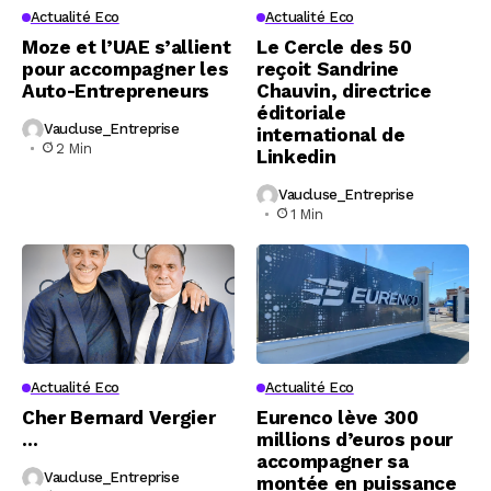
Actualité Eco
Actualité Eco
Moze et l’UAE s’allient
Le Cercle des 50
pour accompagner les
reçoit Sandrine
Auto-Entrepreneurs
Chauvin, directrice
éditoriale
Vaucluse_Entreprise
international de
2 Min
Linkedin
Vaucluse_Entreprise
1 Min
Actualité Eco
Actualité Eco
Cher Bernard Vergier
Eurenco lève 300
…
millions d’euros pour
accompagner sa
Vaucluse_Entreprise
montée en puissance