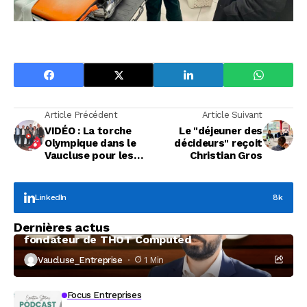
Article Précédent
Article Suivant
VIDÉO : La torche
Le "déjeuner des
Olympique dans le
décideurs" reçoit
Vaucluse pour les
Christian Gros
partenaires du BMX
Club de Sarrians
LinkedIn
8k
Focus Entreprises
Dernières actus
À la rencontre de Christophe Coeffier, dirigeant
fondateur de THOT Computed
Vaucluse_Entreprise
1 Min
Focus Entreprises