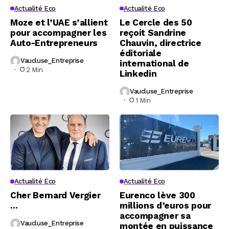
Actualité Eco
Actualité Eco
Moze et l’UAE s’allient
Le Cercle des 50
pour accompagner les
reçoit Sandrine
Auto-Entrepreneurs
Chauvin, directrice
éditoriale
Vaucluse_Entreprise
international de
2 Min
Linkedin
Vaucluse_Entreprise
1 Min
Actualité Eco
Actualité Eco
Cher Bernard Vergier
Eurenco lève 300
…
millions d’euros pour
accompagner sa
Vaucluse_Entreprise
montée en puissance