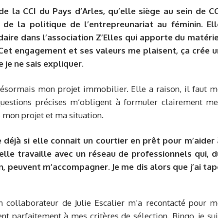
de la CCI du Pays d’Arles, qu’elle siège au sein de CC
e la politique de l’entrepreunariat au féminin. Ell
re dans l’association Z’Elles qui apporte du matérie
. Cet engagement et ses valeurs me plaisent, ça crée u
 je ne sais expliquer.
désormais mon projet immobilier. Elle a raison, il faut 
questions précises m’obligent à formuler clairement me
mon projet et ma situation.
 déjà si elle connait un courtier en prêt pour m’aider 
’elle travaille avec un réseau de professionnels qui, d
n, peuvent m’accompagner. Je me dis alors que j’ai tap
n collaborateur de Julie Escalier m’a recontacté pour m
nt parfaitement à mes critères de sélection. Bingo, je su