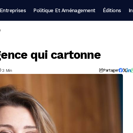
Entreprises
Politique Et Aménagement
Éditions
I
e
agence qui cartonne
3 Min
Partager