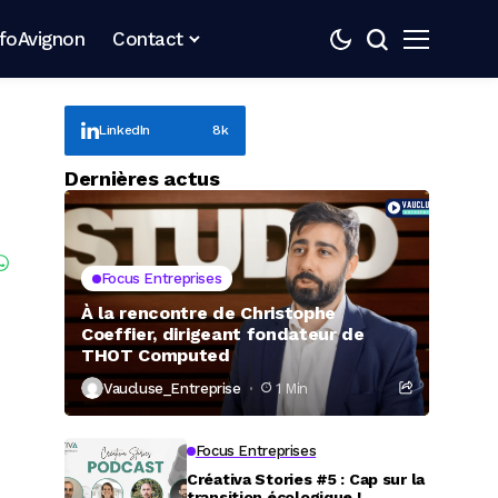
nfoAvignon
Contact
LinkedIn
8k
Dernières actus
Focus Entreprises
À la rencontre de Christophe
Coeffier, dirigeant fondateur de
THOT Computed
Vaucluse_Entreprise
1 Min
Focus Entreprises
Créativa Stories #5 : Cap sur la
transition écologique !