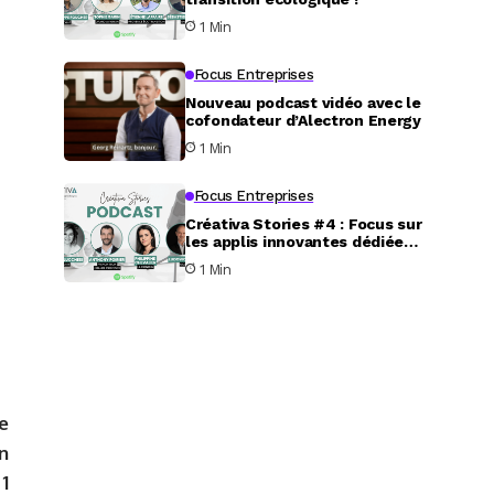
1 Min
Focus Entreprises
Nouveau podcast vidéo avec le
cofondateur d’Alectron Energy
1 Min
Focus Entreprises
Créativa Stories #4 : Focus sur
les applis innovantes dédiées
au service aux particuliers
1 Min
e
n
1