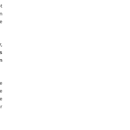
t
un
e
r,
s
n
e
ce
e
ar