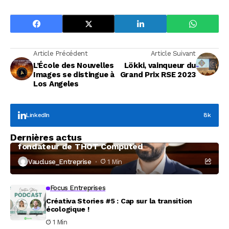
Article Précédent
Article Suivant
L’École des Nouvelles
Lökki, vainqueur du
Images se distingue à
Grand Prix RSE 2023
Los Angeles
LinkedIn
8k
Focus Entreprises
Dernières actus
À la rencontre de Christophe Coeffier, dirigeant
fondateur de THOT Computed
Vaucluse_Entreprise
1 Min
Focus Entreprises
Créativa Stories #5 : Cap sur la transition
écologique !
1 Min