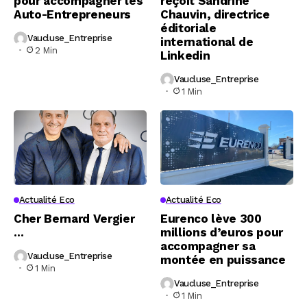
pour accompagner les
reçoit Sandrine
Auto-Entrepreneurs
Chauvin, directrice
éditoriale
Vaucluse_Entreprise
international de
2 Min
Linkedin
Vaucluse_Entreprise
1 Min
Actualité Eco
Actualité Eco
Cher Bernard Vergier
Eurenco lève 300
…
millions d’euros pour
accompagner sa
Vaucluse_Entreprise
montée en puissance
1 Min
Vaucluse_Entreprise
1 Min