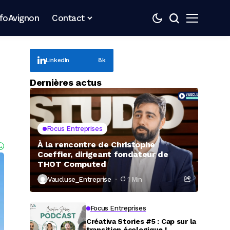
nfoAvignon
Contact
LinkedIn
8k
Dernières actus
Focus Entreprises
À la rencontre de Christophe
Coeffier, dirigeant fondateur de
THOT Computed
Vaucluse_Entreprise
1 Min
Focus Entreprises
Créativa Stories #5 : Cap sur la
transition écologique !