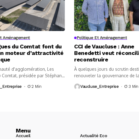
 Et Aménagement
Politique Et Aménagement
gues du Comtat font du
CCI de Vaucluse : Anne
un moteur d’attractivité
Benedetti veut réconcil
ique
reconstruire
uté d'agglomération, Les
À quelques jours du scrutin dest
 Comtat, présidée par Stéphane
renouveler la gouvernance de la
chit une...
_Entreprise
2 Min
Vaucluse_Entreprise
3 Min
Menu
Accueil
Actualité Eco