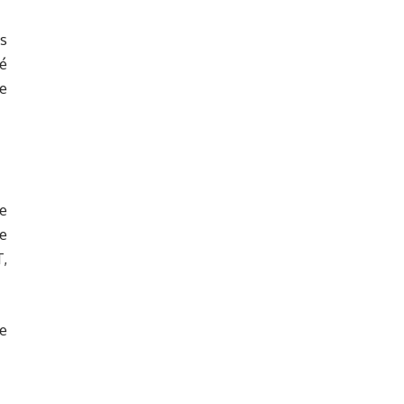
s
é
ge
de
e
,
de