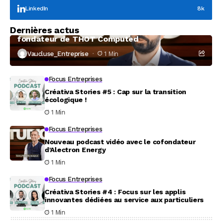
LinkedIn
8k
Focus Entreprises
Dernières actus
À la rencontre de Christophe Coeffier, dirigeant
fondateur de THOT Computed
Vaucluse_Entreprise
1 Min
Focus Entreprises
Créativa Stories #5 : Cap sur la transition
écologique !
1 Min
Focus Entreprises
Nouveau podcast vidéo avec le cofondateur
d’Alectron Energy
1 Min
Focus Entreprises
Créativa Stories #4 : Focus sur les applis
innovantes dédiées au service aux particuliers
1 Min